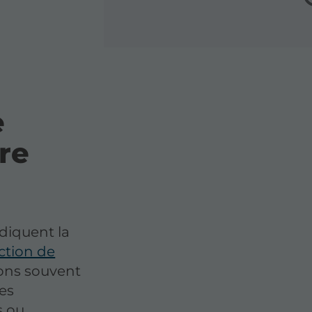
e
re
ndiquent la
ction de
ons souvent
ses
s ou