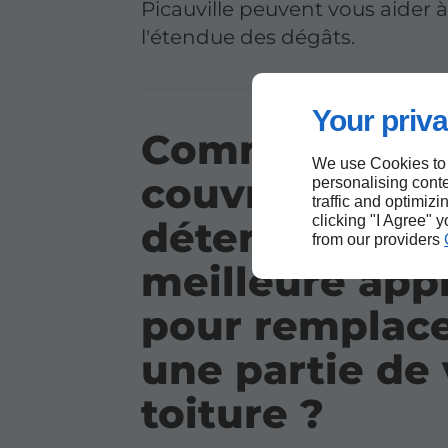
Picauville peuvent vous aider à
l'étendue des dégâts.
Your priva
Comment un
We use Cookies to
couvreur
personalising conte
traffic and optimizi
clicking "I Agree" 
détermine-t-il
from our providers
meilleure app
pour remplac
une partie de 
toiture ?