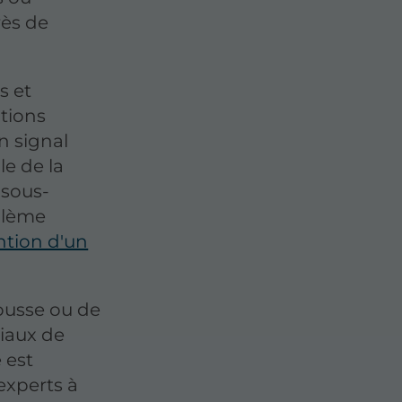
rès de
s et
ations
n signal
le de la
 sous-
blème
ntion d'un
ousse ou de
riaux de
 est
experts à