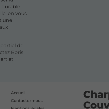
t durable
lle, en vous
et une
eaux
partiel de
actez Boris
ert et
Char
Accueil
Contactez-nous
Couv
Mentions légales