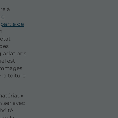
re à
re
partie de
n
état
 des
gradations.
el est
dommages
 la toiture
matériaux
niser avec
chéité
ser la