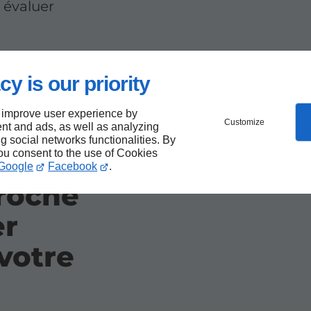
 évaluer
cy is our priority
 improve user experience by
Customize
nt and ads, as well as analyzing
ng social networks functionalities. By
you consent to the use of Cookies
 la
Google
Facebook
.
roche
er
votre