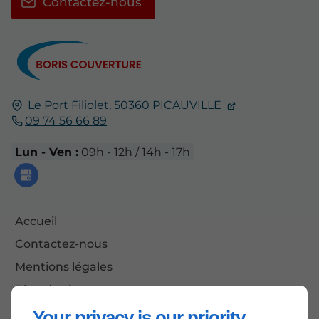
Contactez-nous
Le Port Filiolet,
50360
PICAUVILLE
09 74 56 66 89
Lun - Ven :
09h - 12h / 14h - 17h
Accueil
Contactez-nous
Mentions légales
Plan du site
Your privacy is our priority