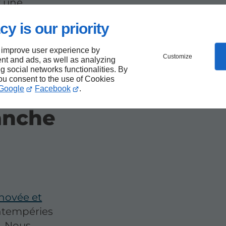
r une
cy is our priority
 improve user experience by
Customize
nt and ads, as well as analyzing
ng social networks functionalities. By
you consent to the use of Cookies
Google
Facebook
.
anche
énovée et
intempéries
. Nous