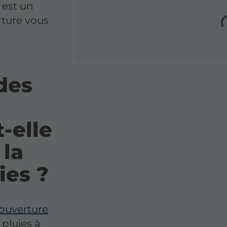
e est un
rture vous
 des
-elle
 la
ies ?
couverture
 pluies à