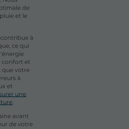
ptimale de
pluie et le
 contribue à
que, ce qui
d'énergie
 confort et
t que votre
vreurs à
ux et
surer une
iture
.
aine avant
leur de votre