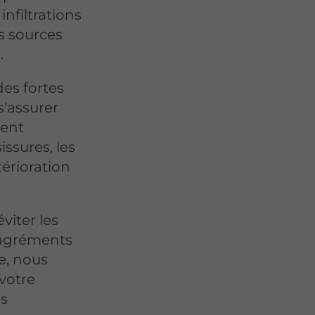
infiltrations
es sources
.
des fortes
s'assurer
ment
issures, les
érioration
viter les
sagréments
le, nous
 votre
es